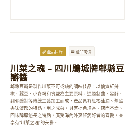
產品目錄
產品詢價
川菜之魂 – 四川鵑城牌郫縣豆
瓣醬
郫縣豆瓣是製作川菜不可或缺的調味佳品，以優質紅辣
椒、蠶豆、小麥粉和食鹽為主要原料，通過制曲、發酵、
翻曬釀制等傳統工藝加工而成，產品具有紅褐油潤、醬酯
香味濃郁的特點，用之成菜，具有提色增香、辣而不燥、
回味醇厚悠長之特點，廣受海內外烹飪愛好者的喜愛，並
享有“川菜之魂”的美譽。