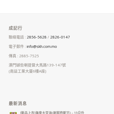
成記行
聯絡電話 :
2856-5628
/
2826-0147
電子郵件 :
info@skh.com.mo
傳真 : 2885-7525
澳門罅些喇提督大馬路139-147號
(南益工業大廈6樓A座)
最新消息
[新品上市]海皇大豆油(耐煎炸配方) – 15公升