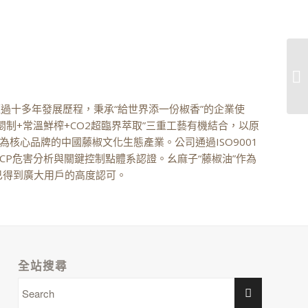
過十多年發展歷程，秉承“給世界添一份椒香”的企業使
制+常溫鮮榨+CO2超臨界萃取”三重工藝有機結合，以原
為核心品牌的中國藤椒文化生態產業。公司通過ISO9001
CCP危害分析與關鍵控制點體系認證。幺麻子“藤椒油”作為
已得到廣大用戶的高度認可。
全站搜尋