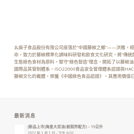
幺麻子食品股份有限公司座落於“中國藤椒之鄉”——洪雅，經
命，致力於藤椒標準化調味料研發和飲食文化研究，將“傳統閟
生態綠色食材為原料，堅守“綠色智造”理念，開拓了以藤椒油
國際品質管制體系、ISO22000食品安全管理體系認證與HA
藤椒文化的載體，榮獲《中國綠色食品認證》，其應用價值
最新消息
[新品上市]海皇大豆油(耐煎炸配方) – 15公升
2022 年 1 月 1 日 - 下午 6:02